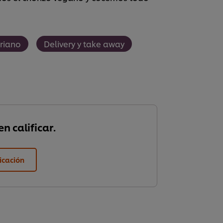
riano
Delivery y take away
n calificar.
ficación