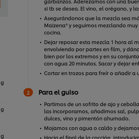
garbanzos. Aderezamos con una buena
si tb se desea. El vino, el orégano, y la
Asegurándonos que la mezcla sea má
Maizena® y seguimos mezclando muy bie
cocina.
Dejar reposar esta mezcla 1 hora al m
envolviendo por partes en film, y dá
bien por los extremos y en su conjunto
con agua 20 minutos. Sacar y dejar enf
Cortar en trozos para freír o añadir a 
 g
Para el guiso
Partimos de un sofrito de ajo y cebol
 g
las incorporamos, añadimos sal, pulp
dulces, vino y pimentón ahumado.
Mojamos con agua o caldo y dejamos
 g
Hacia el final de la cocción, introdu