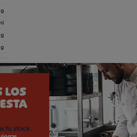
 g
ml
 g
 g