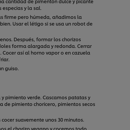
 cantidad de pimentón dulce y picante
s especias y la sal.
s firme pero húmeda, añadimos la
n. Usar el létigo si se usa un robot de
enos. Después, formar los chorizos
ndoles forma alargada y redonda. Cerrar
. Cocer así al horno vapor o en cazuela
riar.
un guiso.
la y pimiento verde. Cascamos patatas y
a de pimiento choricero, pimientos secos
 cocer suavemente unos 30 minutos.
cimos el chorizo vegano y cocemos todo