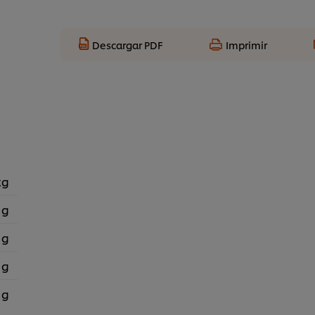
Descargar PDF
Imprimir
kg
 g
 g
 g
 g