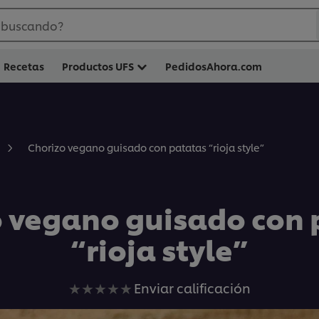
 buscando?
Recetas
Productos UFS
PedidosAhora.com
Chorizo vegano guisado con patatas “rioja style”
o vegano guisado con 
“rioja style”
No
Enviar calificación
se