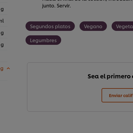
junto. Servir.
 g
ml
Segundos platos
Vegano
Vegeta
 g
Legumbres
 g
 g
Sea el primero e
Enviar cali