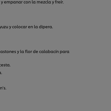
n y empanar con la mezcla y freír.
yuzu y colocar en la dipera.
 bastones y la flor de calabacín para
cesta.
a.
n’s.