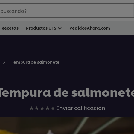
 buscando?
Recetas
Productos UFS
PedidosAhora.com
Tempura de salmonete
Tempura de salmonet
No
Enviar calificación
se
han
enviado