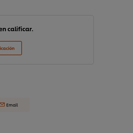
n calificar.
ficación
Email