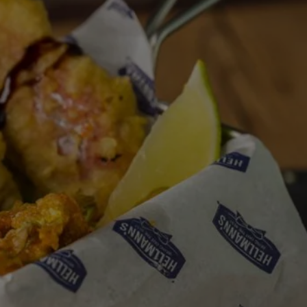
calificaciones
para
este
recipe