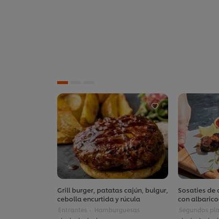
Grill burger, patatas cajún, bulgur,
Sosaties de 
cebolla encurtida y rúcula
con albaric
Entrantes
Hamburguesas
Segundos pla
No
No