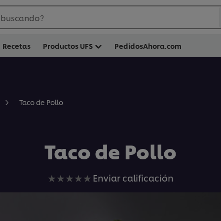
 buscando?
Recetas
Productos UFS
PedidosAhora.com
Taco de Pollo
Taco de Pollo
No
Enviar calificación
se
han
enviado