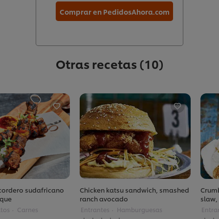
Comprar en PedidosAhora.com
Otras recetas
(10)
cordero sudafricano
Chicken katsu sandwich, smashed
Crumb
oque
ranch avocado
slaw,
tos
Carnes
Entrantes
Hamburguesas
Entra
No
No