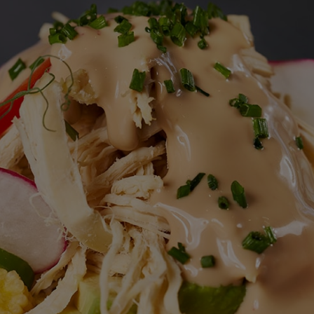
calificaciones
para
este
recipe