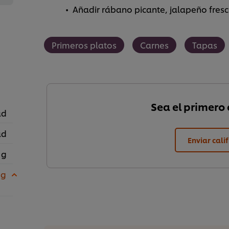
Añadir rábano picante, jalapeño fresc
Primeros platos
Carnes
Tapas
Sea el primero e
ad
ad
Enviar cali
 g
 g