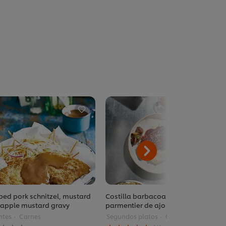
ed pork schnitzel, mustard
Costilla barbacoa y teriyaki con
 apple mustard gravy
parmentier de ajo frito
ntes
Carnes
Segundos platos
Carnes
La