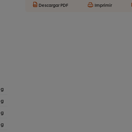
Descargar PDF
Imprimir
 g
 g
 g
 g