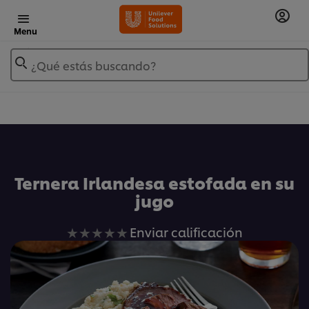
Menu
¿Qué estás buscando?
Añadir a Mis Recetas
Ternera Irlandesa estofada en su
jugo
No
Enviar calificación
se
han
enviado
calificaciones