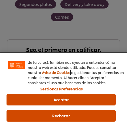
Segundos platos
Delivery y take away
Carnes
Utilizamos cookies propias y de terceros (y tecnologías
similares) para mejorar tu experiencia en nuestra web.
Las cookies te permiten disfrutar de ciertas
funcionalidades (como guardar tu carrito de la compra
online), compartir contenidos en redes sociales (en
Sea el primero en calificar.
Facebook, Instagram, etc.) y personalizar mensajes y
anuncios según tus intereses (en nuestra web o en webs
de terceros). También nos ayudan a entender cómo
nuestra web está siendo utilizada. Puedes consultar
Enviar calificación
nuestro
Aviso de Cookies
o gestionar tus preferencias en
cualquier momento. Al hacer clic en “Aceptar”
consientes el uso que hacemos de las cookies.
Gestionar Preferencias
Aceptar
Rechazar
Descargar PDF
Email