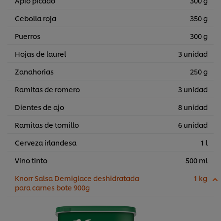
Apio picado
300 g
Cebolla roja
350 g
Puerros
300 g
Hojas de laurel
3 unidad
Zanahorias
250 g
Ramitas de romero
3 unidad
Dientes de ajo
8 unidad
Ramitas de tomillo
6 unidad
Cerveza irlandesa
1 l
Vino tinto
500 ml
Knorr Salsa Demiglace deshidratada
1 kg
para carnes bote 900g