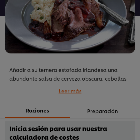
para
este
recipe
Añadir a su ternera estofada irlandesa una
abundante salsa de cerveza obscura, cebollas
rojas, pasas, mermelada de cerezas y pasta de
Leer más
tomate.
...
Raciones
Preparación
Inicia sesión para usar nuestra
calculadora de costes