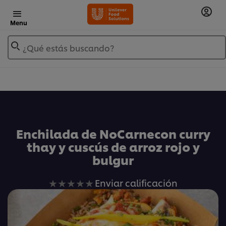
Menu
¿Qué estás buscando?
Añadir a Mis Recetas
Enchilada de NoCarnecon curry
thay y cuscús de arroz rojo y
bulgur
No
Enviar calificación
se
han
enviado