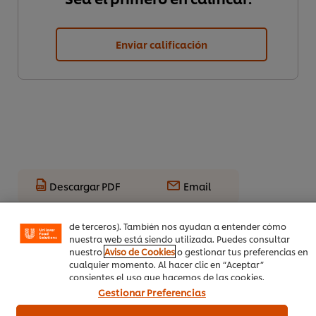
Enviar calificación
Utilizamos cookies propias y de terceros (y tecnologías
similares) para mejorar tu experiencia en nuestra web.
Las cookies te permiten disfrutar de ciertas
funcionalidades (como guardar tu carrito de la compra
Descargar PDF
Email
online), compartir contenidos en redes sociales (en
Facebook, Instagram, etc.) y personalizar mensajes y
anuncios según tus intereses (en nuestra web o en webs
de terceros). También nos ayudan a entender cómo
nuestra web está siendo utilizada. Puedes consultar
nuestro
Aviso de Cookies
o gestionar tus preferencias en
cualquier momento. Al hacer clic en “Aceptar”
consientes el uso que hacemos de las cookies.
Gestionar Preferencias