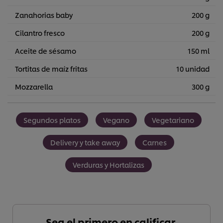
Zanahorias baby
200 g
Cilantro fresco
200 g
Aceite de sésamo
150 ml
Tortitas de maíz fritas
10 unidad
Mozzarella
300 g
Segundos platos
Vegano
Vegetariano
Delivery y take away
Carnes
Verduras y Hortalizas
Sea el primero en calificar.