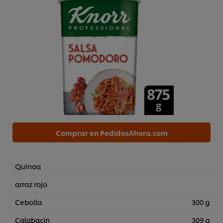
Comprar en PedidosAhora.com
Quinoa
arroz rojo
Cebolla
300 g
Calabacín
309 g