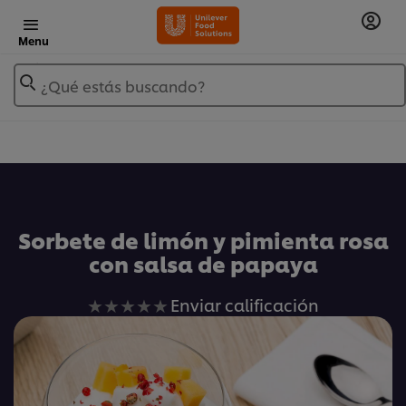
Menu
¿Qué estás buscando?
Añadir a Mis Recetas
Sorbete de limón y pimienta rosa
con salsa de papaya
No
Enviar calificación
se
han
enviado
calificaciones