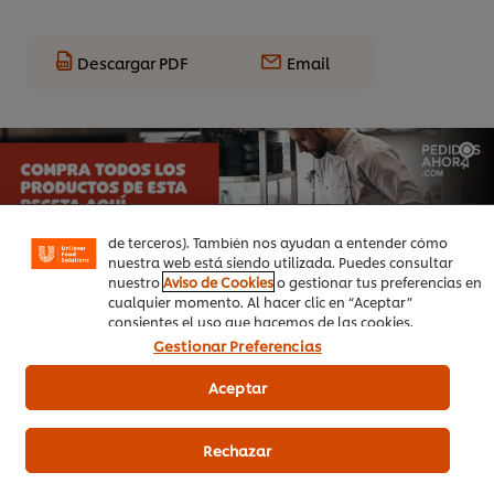
Descargar PDF
Email
Utilizamos cookies propias y de terceros (y tecnologías
similares) para mejorar tu experiencia en nuestra web.
Las cookies te permiten disfrutar de ciertas
funcionalidades (como guardar tu carrito de la compra
online), compartir contenidos en redes sociales (en
Facebook, Instagram, etc.) y personalizar mensajes y
anuncios según tus intereses (en nuestra web o en webs
de terceros). También nos ayudan a entender cómo
nuestra web está siendo utilizada. Puedes consultar
nuestro
Aviso de Cookies
o gestionar tus preferencias en
cualquier momento. Al hacer clic en “Aceptar”
consientes el uso que hacemos de las cookies.
Gestionar Preferencias
Aceptar
Productos relacionados
Rechazar