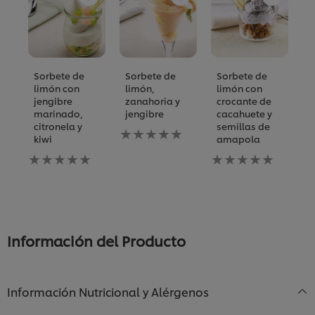
Sorbete de
Sorbete de
Sorbete de
S
limón con
limón,
limón con
l
jengibre
zanahoria y
crocante de
N
marinado,
jengibre
cacahuete y
s
citronela y
semillas de
No
h
kiwi
amapola
se
e
No
han
No
ca
se
enviado
se
p
han
calificaciones
han
es
enviado
para
enviado
re
calificaciones
este
calificaciones
para
recipe
para
este
este
Información del Producto
recipe
recipe
Información Nutricional y Alérgenos