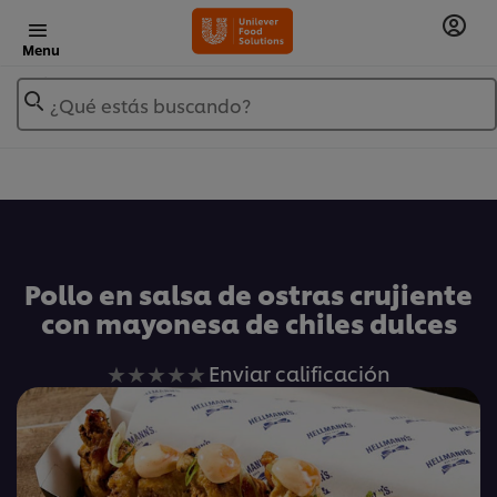
Menu
¿Qué estás buscando?
Añadir a Mis Recetas
Pollo en salsa de ostras crujiente
con mayonesa de chiles dulces
No
Enviar calificación
se
han
enviado
calificaciones