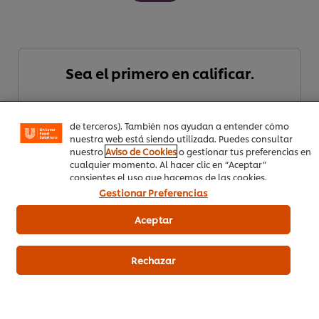
Utilizamos cookies propias y de terceros (y tecnologías
similares) para mejorar tu experiencia en nuestra web.
Las cookies te permiten disfrutar de ciertas
Sea el primero en calificar.
funcionalidades (como guardar tu carrito de la compra
online), compartir contenidos en redes sociales (en
Facebook, Instagram, etc.) y personalizar mensajes y
anuncios según tus intereses (en nuestra web o en webs
Enviar calificación
de terceros). También nos ayudan a entender cómo
nuestra web está siendo utilizada. Puedes consultar
nuestro
Aviso de Cookies
o gestionar tus preferencias en
cualquier momento. Al hacer clic en “Aceptar”
consientes el uso que hacemos de las cookies.
Gestionar Preferencias
Aceptar
Rechazar
Descargar PDF
Email