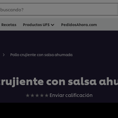
 buscando?
Recetas
Productos UFS
PedidosAhora.com
Pollo crujiente con salsa ahumada
crujiente con salsa 
No
Enviar calificación
se
han
enviado