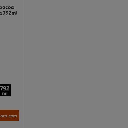
rbacoa
la 792ml
hora.com