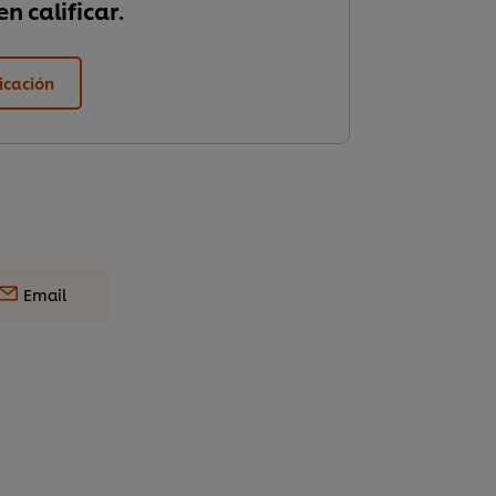
n calificar.
ficación
Email