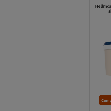
Hellman
s
Comp