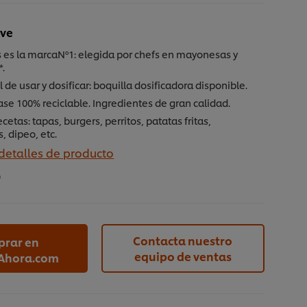
ave
 es la marcaNº1: elegida por chefs en mayonesas y
*.
il de usar y dosificar: boquilla dosificadora disponible.
se 100% reciclable. Ingredientes de gran calidad.
ecetas: tapas, burgers, perritos, patatas fritas,
 dipeo, etc.
 detalles de producto
0
Contacta nuestro
rar en
equipo de ventas
Ahora.com