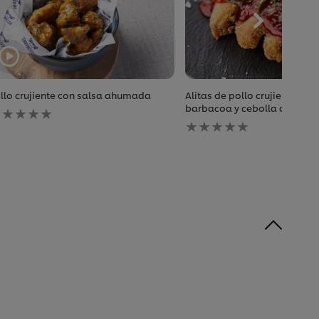
llo crujiente con salsa ahumada
Alitas de pollo crujientes co
o
barbacoa y cebolla carame
e
No
an
se
nviado
han
alificaciones
enviado
ara
calificaciones
ste
para
ecipe
este
recipe