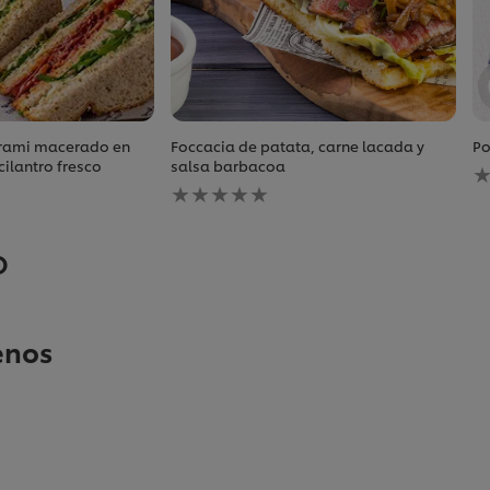
rami macerado en
Foccacia de patata, carne lacada y
Po
N
ilantro fresco
salsa barbacoa
No
s
se
h
han
e
enviado
c
o
calificaciones
p
para
e
este
r
recipe
enos