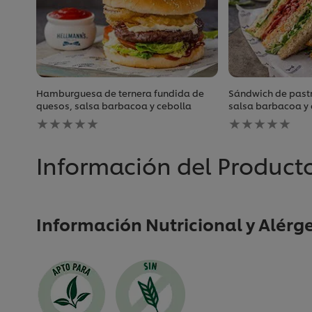
Hamburguesa de ternera fundida de
Sándwich de past
quesos, salsa barbacoa y cebolla
salsa barbacoa y c
No
No
se
se
han
han
enviado
enviado
Información del Product
calificaciones
calificaciones
para
para
este
este
recipe
recipe
Información Nutricional y Alérg