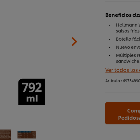
Beneficios cl
Hellmann’s
salsas frías
Botella fác
Nuevo enva
Múltiples r
sándwiches,
Ver todos los
Artículo :
6975489
Comp
Pedidos