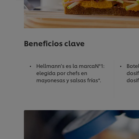
Beneficios clave
Hellmann’s es la marcaNº1:
Botel
elegida por chefs en
dosif
mayonesas y salsas frías*.
dosi