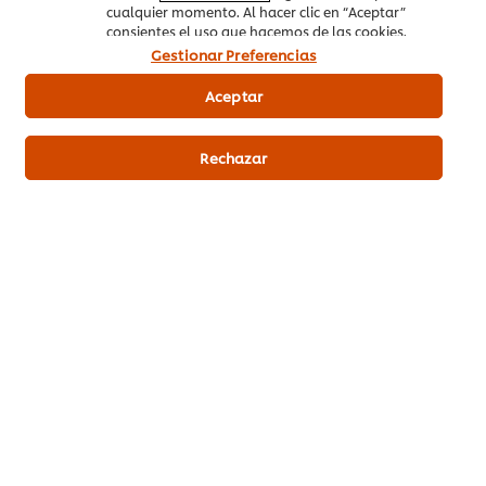
cualquier momento. Al hacer clic en “Aceptar”
consientes el uso que hacemos de las cookies.
Gestionar Preferencias
Aceptar
Rechazar
Productos relacionados
Carte d’Or Panna Cotta
Carte d'O
deshidratada sin gluten caja
gl
520g