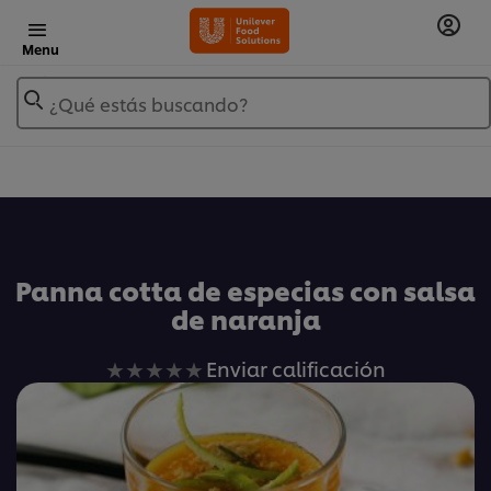
Menu
¿Qué estás buscando?
Añadir a Mis Recetas
Panna cotta de especias con salsa
de naranja
No
Enviar calificación
se
han
enviado
calificaciones