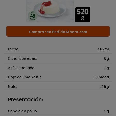
Comprar en PedidosAhora.com
Leche
416 ml
Canela en rama
5 g
Anís estrellado
1 g
Hoja de lima káffir
1 unidad
Nata
416 g
Presentación:
Canela en polvo
1 g