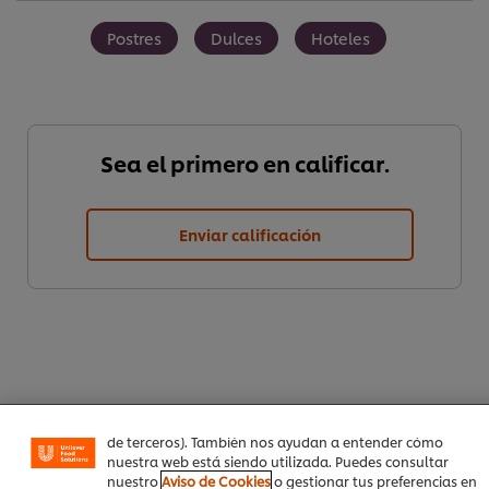
Postres
Dulces
Hoteles
Sea el primero en calificar.
Enviar calificación
Utilizamos cookies propias y de terceros (y tecnologías
similares) para mejorar tu experiencia en nuestra web.
Las cookies te permiten disfrutar de ciertas
funcionalidades (como guardar tu carrito de la compra
online), compartir contenidos en redes sociales (en
Facebook, Instagram, etc.) y personalizar mensajes y
anuncios según tus intereses (en nuestra web o en webs
de terceros). También nos ayudan a entender cómo
Descargar PDF
Email
nuestra web está siendo utilizada. Puedes consultar
nuestro
Aviso de Cookies
o gestionar tus preferencias en