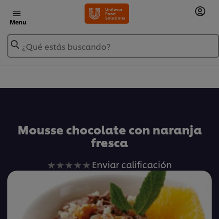
Menu
¿Qué estás buscando?
Añadir a Mis Recetas
Mousse chocolate con naranja
fresca
No
Enviar calificación
se
han
enviado
calificaciones