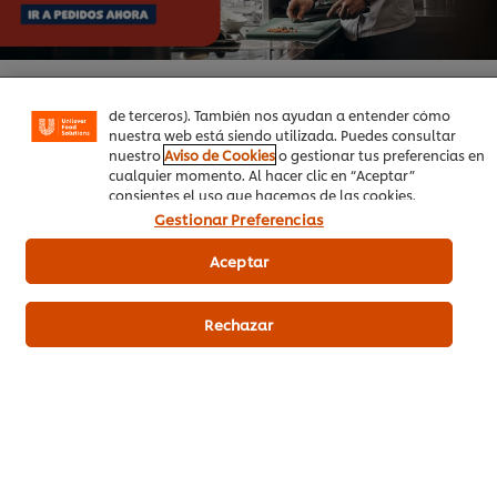
Las cookies te permiten disfrutar de ciertas
funcionalidades (como guardar tu carrito de la compra
online), compartir contenidos en redes sociales (en
Facebook, Instagram, etc.) y personalizar mensajes y
anuncios según tus intereses (en nuestra web o en webs
de terceros). También nos ayudan a entender cómo
nuestra web está siendo utilizada. Puedes consultar
nuestro
Aviso de Cookies
o gestionar tus preferencias en
cualquier momento. Al hacer clic en “Aceptar”
Productos relacionados
consientes el uso que hacemos de las cookies.
Gestionar Preferencias
Aceptar
Carte d'Or Mousse de
Chocolate sin gluten 45
raciones 720g
Rechazar