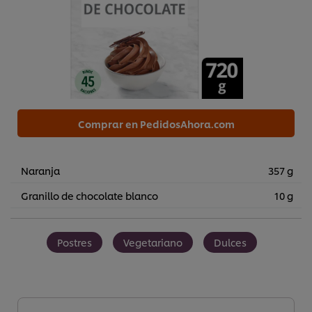
Comprar en PedidosAhora.com
Naranja
357 g
Granillo de chocolate blanco
10 g
Postres
Vegetariano
Dulces