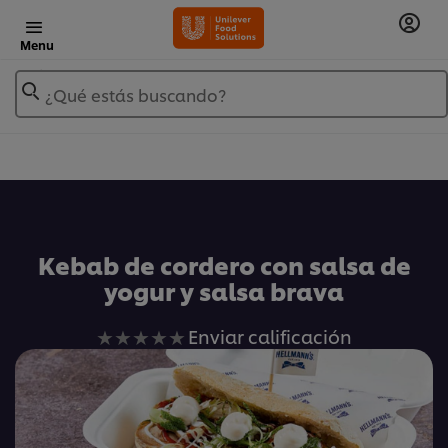
Menu
¿Qué estás buscando?
Añadir a Mis Recetas
Kebab de cordero con salsa de
yogur y salsa brava
No
Enviar calificación
se
han
enviado
calificaciones