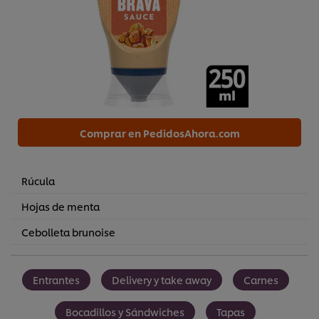
Comprar en PedidosAhora.com
Rúcula
Hojas de menta
Cebolleta brunoise
Entrantes
Delivery y take away
Carnes
Bocadillos y Sándwiches
Tapas