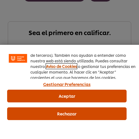
Utilizamos cookies propias y de terceros (y tecnologías
similares) para mejorar tu experiencia en nuestra web.
Las cookies te permiten disfrutar de ciertas
Sea el primero en calificar.
funcionalidades (como guardar tu carrito de la compra
online), compartir contenidos en redes sociales (en
Facebook, Instagram, etc.) y personalizar mensajes y
anuncios según tus intereses (en nuestra web o en webs
Enviar calificación
de terceros). También nos ayudan a entender cómo
nuestra web está siendo utilizada. Puedes consultar
nuestro
Aviso de Cookies
o gestionar tus preferencias en
cualquier momento. Al hacer clic en “Aceptar”
consientes el uso que hacemos de las cookies.
Gestionar Preferencias
Aceptar
Rechazar
Descargar PDF
Email