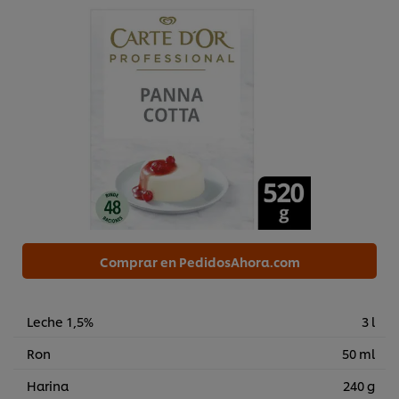
Comprar en PedidosAhora.com
Leche 1,5%
3 l
Ron
50 ml
Harina
240 g