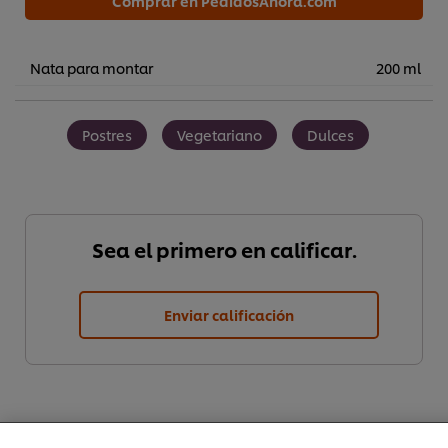
Comprar en PedidosAhora.com
Nata para montar
200 ml
Postres
Vegetariano
Dulces
Sea el primero en calificar.
Enviar calificación
Utilizamos cookies propias y de terceros (y tecnologías
similares) para mejorar tu experiencia en nuestra web.
Las cookies te permiten disfrutar de ciertas
funcionalidades (como guardar tu carrito de la compra
online), compartir contenidos en redes sociales (en
Facebook, Instagram, etc.) y personalizar mensajes y