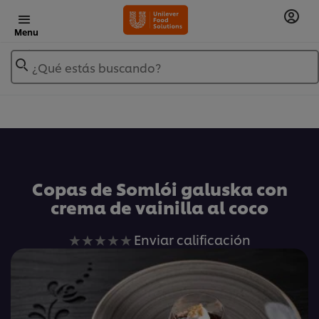
Menu
¿Qué estás buscando?
Añadir a Mis Recetas
Copas de Somlói galuska con
crema de vainilla al coco
No
Enviar calificación
se
han
enviado
calificaciones