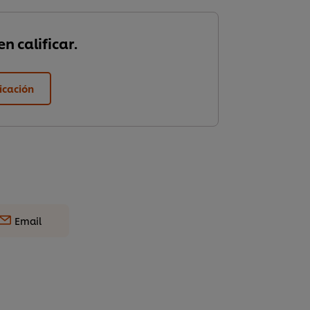
n calificar.
ficación
Email