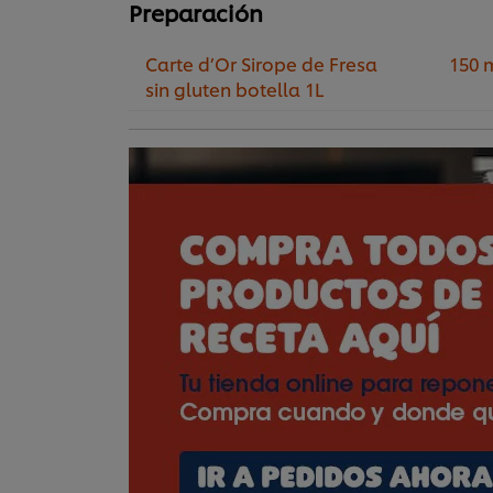
Preparación
Carte d’Or Sirope de Fresa
150 
sin gluten botella 1L