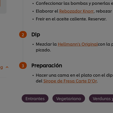
Confeccionar las bombas y ponerlas e
Elaborar el
Rebozador Knorr
, rebozar
Freir en el aceite caliente. Reservar.
Dip
Mezclar la
Hellmann's Original
con la 
picado.
Preparación
 g
Hacer una cama en el plato con el dip,
del
Sirope de Fresa Carte D’Or
.
Entrantes
Vegetariano
Verduras 