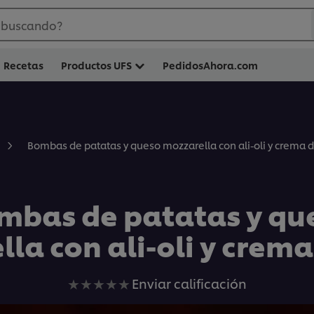
 buscando?
Recetas
Productos UFS
PedidosAhora.com
Bombas de patatas y queso mozzarella con ali-oli y crema d
mbas de patatas y qu
la con ali-oli y crema
No
Enviar calificación
se