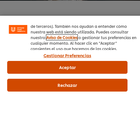
funcionalidades (como guardar tu carrito de la compra
online), compartir contenidos en redes sociales (en
Facebook, Instagram, etc.) y personalizar mensajes y
anuncios según tus intereses (en nuestra web o en webs
de terceros). También nos ayudan a entender cómo
nuestra web está siendo utilizada. Puedes consultar
Productos relacionados
nuestro
Aviso de Cookies
o gestionar tus preferencias en
cualquier momento. Al hacer clic en “Aceptar”
consientes el uso que hacemos de las cookies.
Gestionar Preferencias
Hellmann's Mayonesa
Aceptar
Monodosis sin gluten caja 198
x 10ml
Rechazar