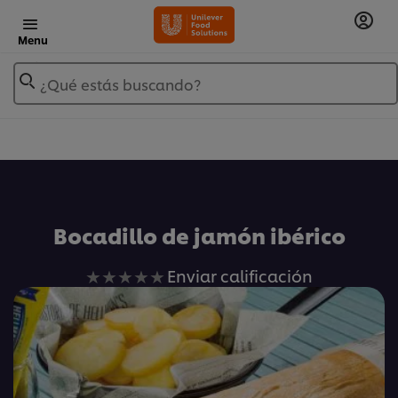
Menu
¿Qué estás buscando?
Añadir a Mis Recetas
Bocadillo de jamón ibérico
No
Enviar calificación
se
han
enviado
calificaciones
para