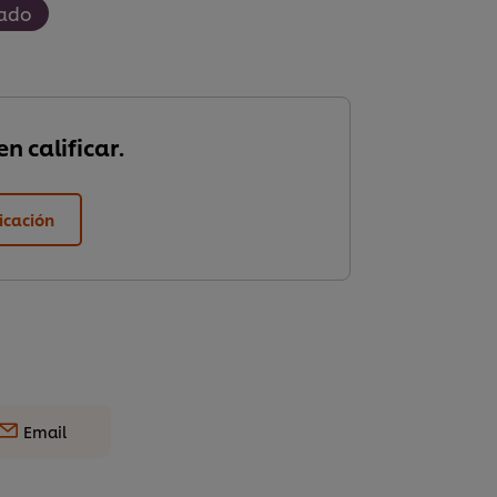
ado
n calificar.
ficación
Email