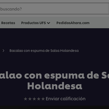
 buscando?
Recetas
Productos UFS
PedidosAhora.com
Bacalao con espuma de Salsa Holandesa
alao con espuma de S
Holandesa
No
Enviar calificación
se