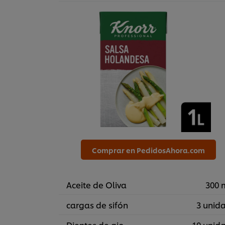
Comprar en PedidosAhora.com
Aceite de Oliva
300 
cargas de sifón
3 unid
Dientes de ajo
10 unid