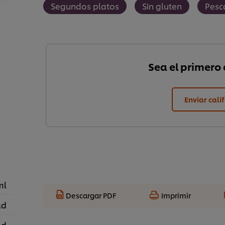
Segundos platos
Sin gluten
Pesc
Sea el primero e
Enviar cali
ml
Descargar PDF
Imprimir
ad
ad