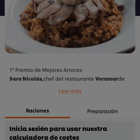
para
este
recipe
1º Premio de Mejores Arroces
Sara Nicolás,
chef del restaurante
Voramar
de
Altafulla
Leer más
Ganadora Concurso Nacional
Ganadora Región
Este (Cataluña y Aragón)
Raciones
Preparación
...
Inicia sesión para usar nuestra
calculadora de costes