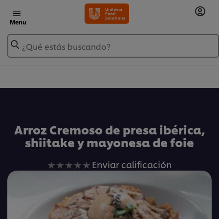
Menu
¿Qué estás buscando?
Añadir a Mis Recetas
Arroz Cremoso de presa ibérica,
shiitake y mayonesa de foie
No
Enviar calificación
se
han
enviado
calificaciones