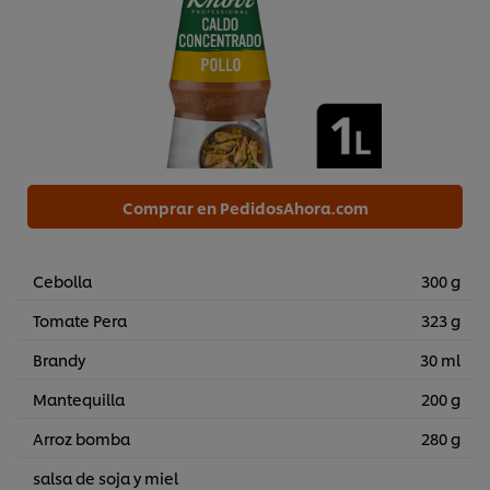
Comprar en PedidosAhora.com
Cebolla
300 g
Tomate Pera
323 g
Brandy
30 ml
Mantequilla
200 g
Arroz bomba
280 g
salsa de soja y miel