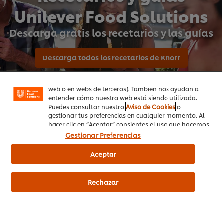
Unilever Food Solutions
Utilizamos cookies propias y de terceros (y tecnologías
Descarga gratis los recetarios y las guías
similares) para mejorar tu experiencia en nuestra web.
Las cookies te permiten disfrutar de ciertas
funcionalidades (como guardar tu carrito de la
Descarga todos los recetarios de Knorr
compra online), compartir contenidos en redes
sociales (en Facebook, Instagram, etc.) y personalizar
mensajes y anuncios según tus intereses (en nuestra
web o en webs de terceros). También nos ayudan a
entender cómo nuestra web está siendo utilizada.
Puedes consultar nuestro
Aviso de Cookies
o
gestionar tus preferencias en cualquier momento. Al
hacer clic en “Aceptar” consientes el uso que hacemos
de las cookies.
Gestionar Preferencias
Recetas Relacionadas
Aceptar
Rechazar