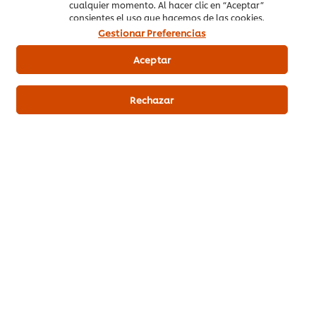
cualquier momento. Al hacer clic en “Aceptar”
consientes el uso que hacemos de las cookies.
Gestionar Preferencias
Aceptar
Rechazar
Productos relacionados
Carte d'Or Tiramisú sin gluten
Carte d'O
48 raciones 490g
sin 