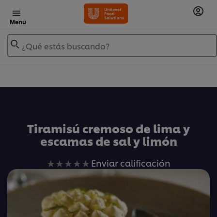
Menu
¿Qué estás buscando?
Añadir a Mis Recetas
Tiramisú cremoso de lima y
escamas de sal y limón
No
Enviar calificación
se
han
enviado
calificaciones