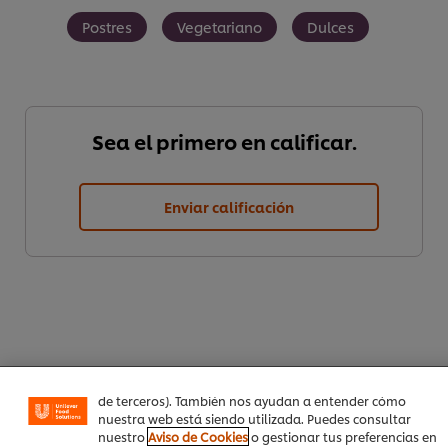
Postres
Vegetariano
Dulces
Sea el primero en calificar.
Enviar calificación
Utilizamos cookies propias y de terceros (y tecnologías
similares) para mejorar tu experiencia en nuestra web.
Las cookies te permiten disfrutar de ciertas
funcionalidades (como guardar tu carrito de la compra
online), compartir contenidos en redes sociales (en
Facebook, Instagram, etc.) y personalizar mensajes y
anuncios según tus intereses (en nuestra web o en webs
de terceros). También nos ayudan a entender cómo
Descargar PDF
Email
nuestra web está siendo utilizada. Puedes consultar
nuestro
Aviso de Cookies
o gestionar tus preferencias en