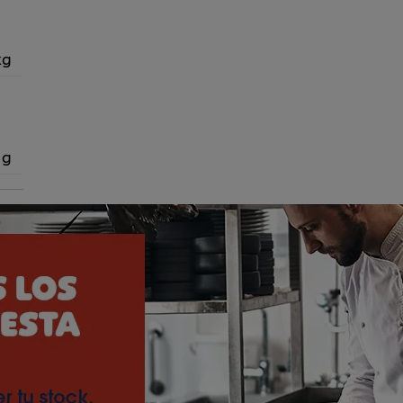
kg
 g