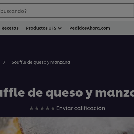
 buscando?
Recetas
Productos UFS
PedidosAhora.com
Souffle de queso y manzana
ffle de queso y man
No
Enviar calificación
se
han
enviado