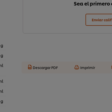
Sea el primero e
Enviar cali
 g
 g
ml
Descargar PDF
Imprimir
ml
ml
 g