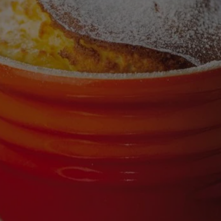
calificaciones
para
este
recipe