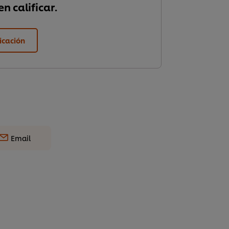
n calificar.
ficación
Email