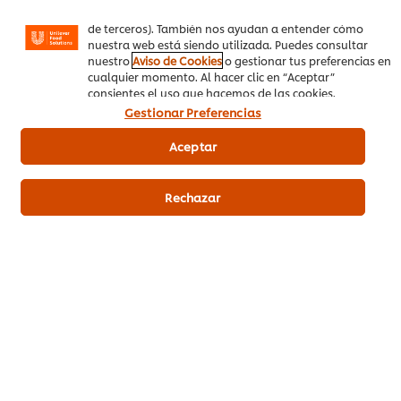
anuncios según tus intereses (en nuestra web o en webs
de terceros). También nos ayudan a entender cómo
nuestra web está siendo utilizada. Puedes consultar
Carte d'Or Flan de Vainilla
nuestro
Aviso de Cookies
o gestionar tus preferencias en
deshidratado 60 raciones 801g
cualquier momento. Al hacer clic en “Aceptar”
consientes el uso que hacemos de las cookies.
Gestionar Preferencias
Aceptar
Rechazar
Comprar en
PedidosAhora.com