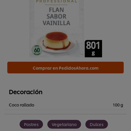
Comprar en PedidosAhora.com
Decoración
Coco rallado
100 g
Postres
Vegetariano
Dulces