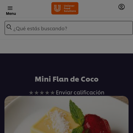
Menu
¿Qué estás buscando?
Añadir a Mis Recetas
Mini Flan de Coco
No
Enviar calificación
se
han
enviado
calificaciones
para