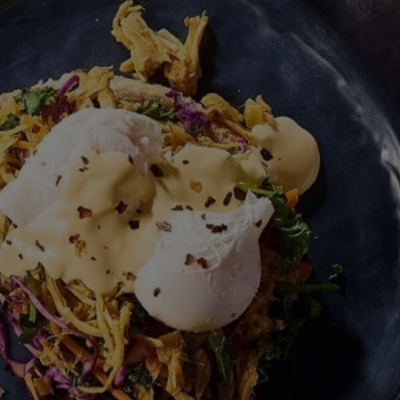
calificaciones
para
este
recipe