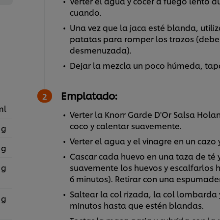
Verter el agua y cocer a fuego lento 
cuando.
Una vez que la jaca esté blanda, util
patatas para romper los trozos (debe 
desmenuzada).
Dejar la mezcla un poco húmeda, tapar
Emplatado:
ml
Verter la Knorr Garde D'Or Salsa Hola
coco y calentar suavemente.
 g
Verter el agua y el vinagre en un cazo y
 g
Cascar cada huevo en una taza de té y
 g
suavemente los huevos y escalfarlos h
6 minutos). Retirar con una espumader
Saltear la col rizada, la col lombarda 
 g
minutos hasta que estén blandas.