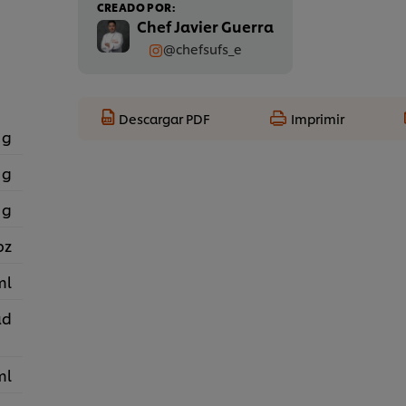
CREADO POR:
Chef Javier Guerra
@chefsufs_e
Descargar PDF
Imprimir
 g
 g
 g
pz
ml
ad
ml