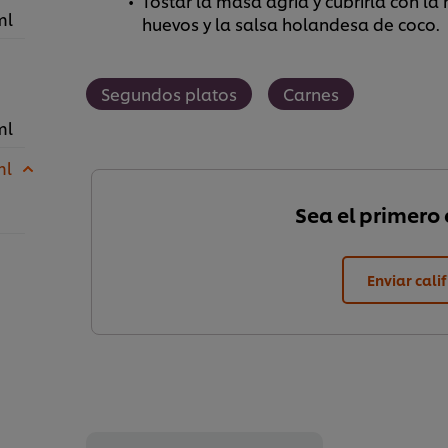
Tostar la masa agria y cubrirla con la 
ml
huevos y la salsa holandesa de coco.
Segundos platos
Carnes
ml
ml
Sea el primero e
Enviar cali