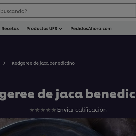
 buscando?
Recetas
Productos UFS
PedidosAhora.com
Kedgeree de jaca benedictino
geree de jaca benedic
No
Enviar calificación
se
han
enviado