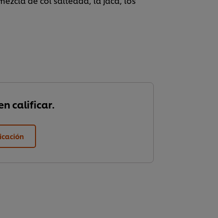
mezcla de col salteada, la jaca, los
n calificar.
ficación