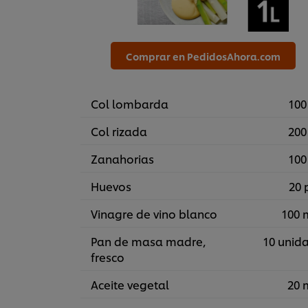
Comprar en PedidosAhora.com
Col lombarda
100
Col rizada
200
Zanahorias
100
Huevos
20 
Vinagre de vino blanco
100 
Pan de masa madre,
10 unid
fresco
Aceite vegetal
20 