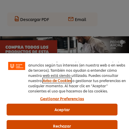
Descargar PDF
Email
Utilizamos cookies propias y de terceros (y tecnologías
similares) para mejorar tu experiencia en nuestra web.
Las cookies te permiten disfrutar de ciertas
funcionalidades (como guardar tu carrito de la compra
online), compartir contenidos en redes sociales (en
Facebook, Instagram, etc.) y personalizar mensajes y
anuncios según tus intereses (en nuestra web o en webs
de terceros). También nos ayudan a entender cómo
nuestra web está siendo utilizada. Puedes consultar
nuestro
Aviso de Cookies
o gestionar tus preferencias en
cualquier momento. Al hacer clic en “Aceptar”
consientes el uso que hacemos de las cookies.
Gestionar Preferencias
Aceptar
Productos relacionados
Rechazar