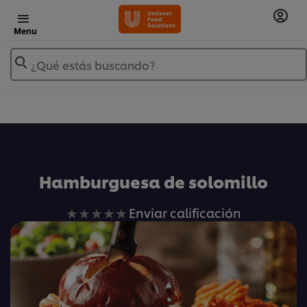
Menu
¿Qué estás buscando?
Añadir a Mis Recetas
Hamburguesa de solomillo
No
Enviar calificación
se
han
enviado
calificaciones
para