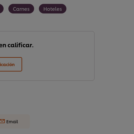
Carnes
Hoteles
n calificar.
ficación
Email