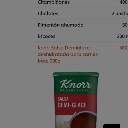
Champiñones
400
Chalotes
2 unid
Pimentón ahumado
30
Escocés
200 
Knorr Salsa Demiglace
500
deshidratada para carnes
bote 900g