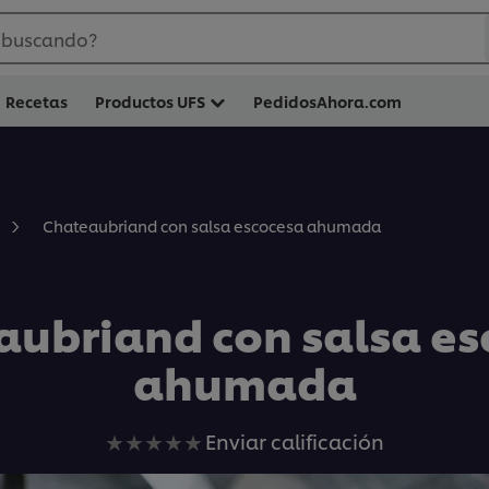
 buscando?
Recetas
Productos UFS
PedidosAhora.com
Chateaubriand con salsa escocesa ahumada
aubriand con salsa es
ahumada
No
Enviar calificación
se