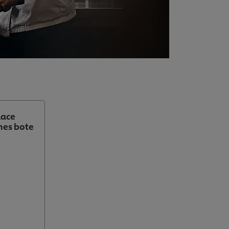
lace
nes bote