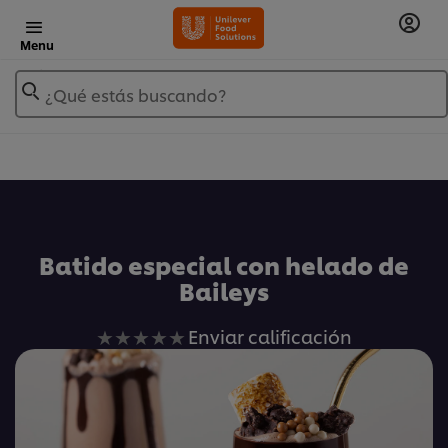
Menu
¿Qué estás buscando?
Añadir a Mis Recetas
Batido especial con helado de
Baileys
No
Enviar calificación
se
han
enviado
calificaciones