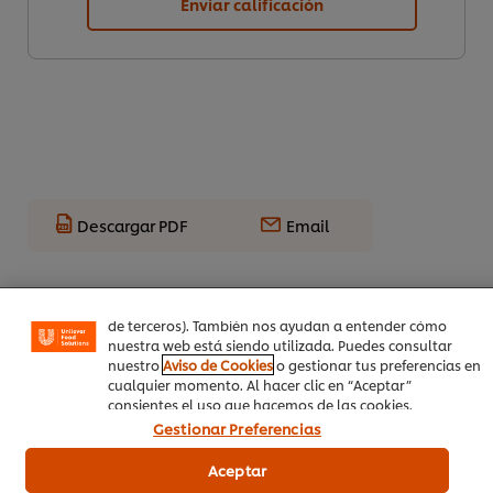
Enviar calificación
Utilizamos cookies propias y de terceros (y tecnologías
similares) para mejorar tu experiencia en nuestra web.
Descargar PDF
Email
Las cookies te permiten disfrutar de ciertas
funcionalidades (como guardar tu carrito de la compra
online), compartir contenidos en redes sociales (en
Facebook, Instagram, etc.) y personalizar mensajes y
anuncios según tus intereses (en nuestra web o en webs
de terceros). También nos ayudan a entender cómo
nuestra web está siendo utilizada. Puedes consultar
nuestro
Aviso de Cookies
o gestionar tus preferencias en
cualquier momento. Al hacer clic en “Aceptar”
consientes el uso que hacemos de las cookies.
Gestionar Preferencias
Aceptar