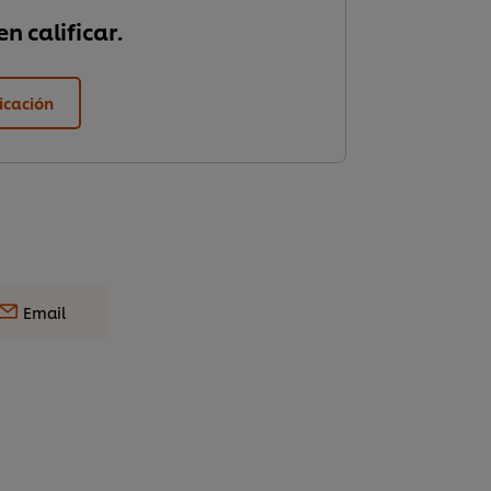
n calificar.
ficación
Email