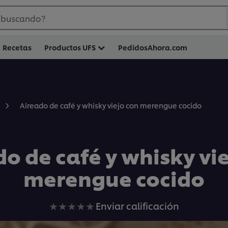
 buscando?
Recetas
Productos UFS
PedidosAhora.com
Aireado de café y whisky viejo con merengue cocido
o de café y whisky vi
merengue cocido
No
Enviar calificación
se