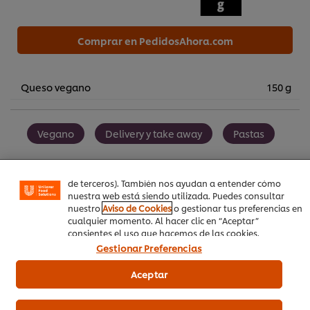
Comprar en PedidosAhora.com
Queso vegano
150 g
Utilizamos cookies propias y de terceros (y tecnologías
similares) para mejorar tu experiencia en nuestra web.
Las cookies te permiten disfrutar de ciertas
Vegano
Delivery y take away
Pastas
funcionalidades (como guardar tu carrito de la compra
online), compartir contenidos en redes sociales (en
Facebook, Instagram, etc.) y personalizar mensajes y
anuncios según tus intereses (en nuestra web o en webs
de terceros). También nos ayudan a entender cómo
nuestra web está siendo utilizada. Puedes consultar
nuestro
Aviso de Cookies
o gestionar tus preferencias en
Sea el primero en calificar.
cualquier momento. Al hacer clic en “Aceptar”
consientes el uso que hacemos de las cookies.
Gestionar Preferencias
Enviar calificación
Aceptar