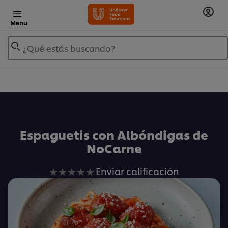
Menu
¿Qué estás buscando?
Añadir a Mis Recetas
Espaguetis con Albóndigas de
NoCarne
No
Enviar calificación
se
han
enviado
calificaciones