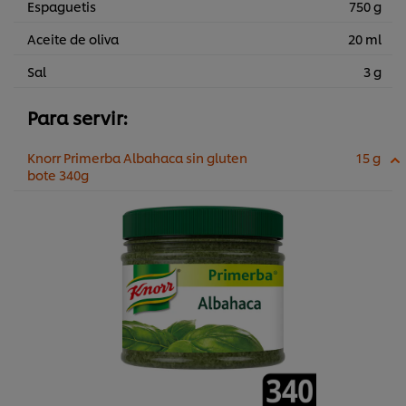
Espaguetis
750 g
Aceite de oliva
20 ml
Sal
3 g
Para servir:
Knorr Primerba Albahaca sin gluten
15 g
bote 340g