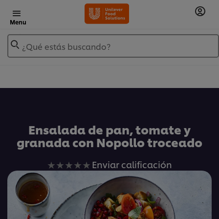
Menu
¿Qué estás buscando?
Añadir a Mis Recetas
Ensalada de pan, tomate y
granada con Nopollo troceado
No
Enviar calificación
se
han
enviado
calificaciones