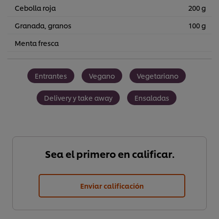
Cebolla roja
200 g
Granada, granos
100 g
Menta fresca
Entrantes
Vegano
Vegetariano
Delivery y take away
Ensaladas
Sea el primero en calificar.
Enviar calificación