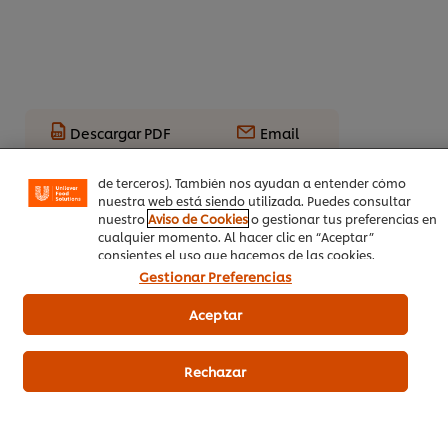
Utilizamos cookies propias y de terceros (y tecnologías
similares) para mejorar tu experiencia en nuestra web.
Las cookies te permiten disfrutar de ciertas
funcionalidades (como guardar tu carrito de la compra
online), compartir contenidos en redes sociales (en
Descargar PDF
Email
Facebook, Instagram, etc.) y personalizar mensajes y
anuncios según tus intereses (en nuestra web o en webs
de terceros). También nos ayudan a entender cómo
nuestra web está siendo utilizada. Puedes consultar
nuestro
Aviso de Cookies
o gestionar tus preferencias en
cualquier momento. Al hacer clic en “Aceptar”
consientes el uso que hacemos de las cookies.
Gestionar Preferencias
Aceptar
Rechazar
Otras recetas
(10)