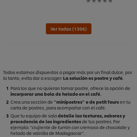
enviado
han
se
calif
calificaciones
enviado
han
para
para
calificaciones
enviado
este
este
para
calificaciones
reci
recipe
este
para
Ver todas (1306)
recipe
este
recipe
Todos estamos dispuestos a pagar más por un final dulce, por
lo tanto, evita dar a escoger:
La solución es postre y café
.
Para los que no quieran tomar postre, ofrece la opción de
incorporar una bola de helado en el café
.
Crea una sección de
“minipostres” o de petit fours
en tu
carta de postres, para acompañar con el café.
Que tu equipo de sala
detalle las texturas, sabores y
procedencia de los ingredientes
de tus postres. Por
ejemplo: “crujiente de turrón con cremoso de chocolate y
helado de vainilla de Madagascar”.