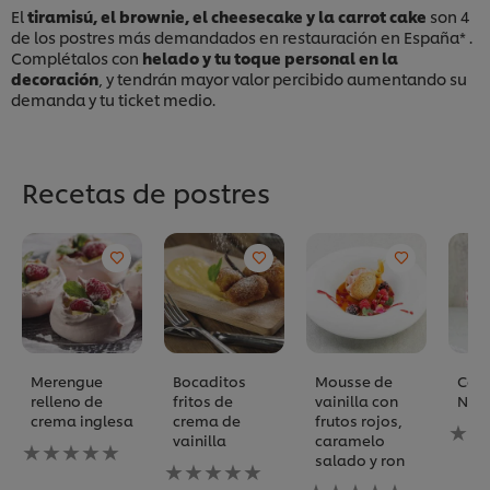
El
tiramisú, el brownie, el cheesecake y la carrot cake
son 4
de los postres más demandados en restauración en España* .
Complétalos con
helado y tu toque personal en la
decoración
, y tendrán mayor valor percibido aumentando su
demanda y tu ticket medio.
Recetas de postres
Merengue
Bocaditos
Mousse de
Copa
relleno de
fritos de
vainilla con
Neg
crema inglesa
crema de
frutos rojos,
No
vainilla
caramelo
No
se
salado y ron
se
No
han
han
se
No
envi