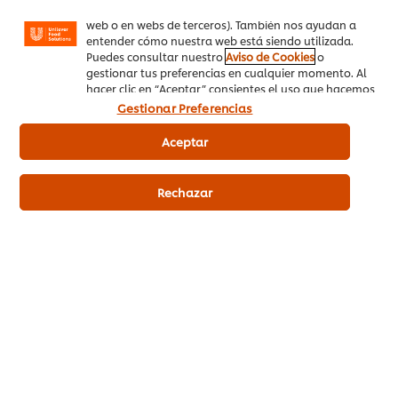
mensajes y anuncios según tus intereses (en nuestra
web o en webs de terceros). También nos ayudan a
entender cómo nuestra web está siendo utilizada.
Puedes consultar nuestro
Aviso de Cookies
o
gestionar tus preferencias en cualquier momento. Al
Comprar en PedidosAhora.com
hacer clic en “Aceptar” consientes el uso que hacemos
de las cookies.
Gestionar Preferencias
Aceptar
Knorr Caldo Líquido Concentrado Carne
Rechazar
sin gluten 1L