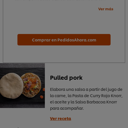
Mirin japonés, vinagre de arroz, salsa de soja
Ver más
fermentada naturalmente y jengibre. Salsa lista
para usar, es perfecta para preparar auténticos
platos japoneses o para dar un toque japonés a
tus platos de siempre.
Comprar en PedidosAhora.com
Pulled pork
Elabora una salsa a partir del jugo de
la carne, la Pasta de Curry Rojo Knorr,
el aceite y la Salsa Barbacoa Knorr
para acompañar.
Ver receta