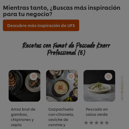
Mientras tanto, ¿Buscas más inspiración
para tu negocio?
Descubre más inspiración de UFS
Recetas con Fumet de Pescado Knorr
Professional
(5)
Arroz brut de
Gazpachuelo
Pescado en
Pa
gambas,
con citronela,
salsa verde
con
chipirones y
ceviche de
pe
No
sepia
corvina y
es
se