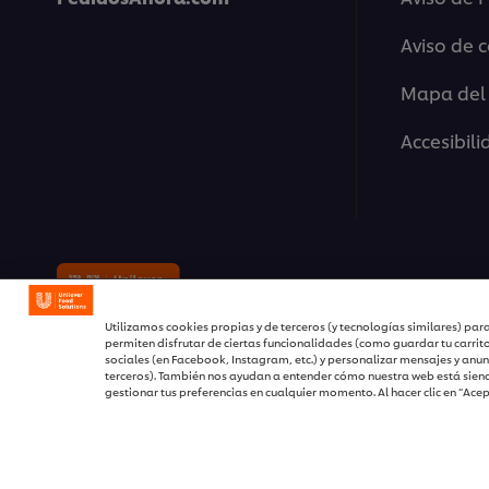
Aviso de 
Mapa del 
Accesibil
© 2026 Unilever Food Solutions 
Utilizamos cookies propias y de terceros (y tecnologías similares) para
permiten disfrutar de ciertas funcionalidades (como guardar tu carrit
sociales (en Facebook, Instagram, etc.) y personalizar mensajes y anun
terceros). También nos ayudan a entender cómo nuestra web está siend
gestionar tus preferencias en cualquier momento. Al hacer clic en “Ace