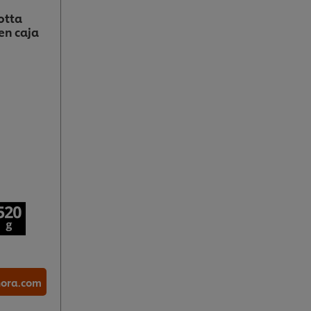
otta
en caja
hora.com