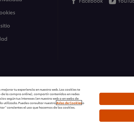
Facebook
YouTu
cookies
sitio
idad
| Todos los derechos reservados
 mejorar tu experiencia en nuestra web. Las cookies te
o de la compra online), compartir contenidos en redes
cios según tus intereses (en nuestra web o en webs de
o utilizada. Puedes consultar nuestro
Aviso de Cookies
o
ptar” consientes el uso que hacemos de las cookies.