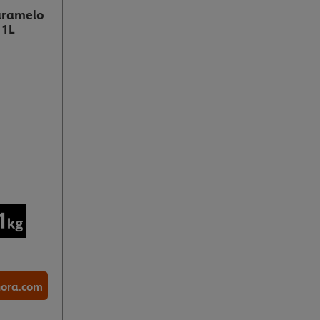
Caramelo
 1L
hora.com