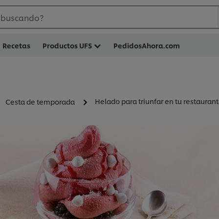
 buscando?
Recetas
Productos UFS
PedidosAhora.com
Helado para triunfar en tu restauran
Cesta de temporada