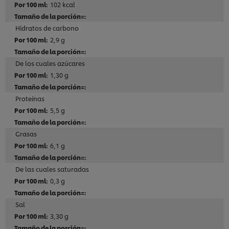
102 kcal
Hidratos de carbono
2,9 g
De los cuales azúcares
1,30 g
Proteínas
5,5 g
Grasas
6,1 g
De las cuales saturadas
0,3 g
Utilizamos cookies propias y de terceros (y tecnologías
similares) para mejorar tu experiencia en nuestra web.
Sal
Las cookies te permiten disfrutar de ciertas
funcionalidades (como guardar tu carrito de la
3,30 g
compra online), compartir contenidos en redes