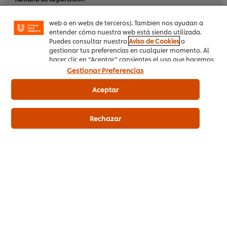
sociales (en Facebook, Instagram, etc.) y personalizar
mensajes y anuncios según tus intereses (en nuestra
web o en webs de terceros). También nos ayudan a
Alérgenos
entender cómo nuestra web está siendo utilizada.
Puedes consultar nuestro
Aviso de Cookies
o
Sin gluten
gestionar tus preferencias en cualquier momento. Al
hacer clic en “Aceptar” consientes el uso que hacemos
de las cookies.
Gestionar Preferencias
Información dietética
Aceptar
Vegano
Rechazar
Información Principal del Producto
Información de uso