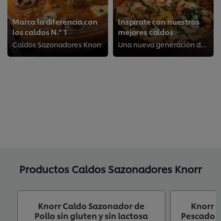
Marca la diferencia con
Inspírate con nuestros
los caldos N.º 1
mejores caldos
Caldos Sazonadores Knorr
Una nueva generación de Knorr
Productos Caldos Sazonadores Knorr
Knorr Caldo Sazonador de
Knorr 
Pollo sin gluten y sin lactosa
Pescado si