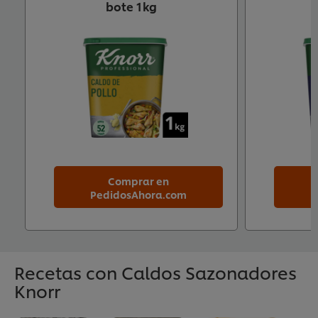
bote 1kg
Comprar en
PedidosAhora.com
P
Recetas con Caldos Sazonadores
Knorr