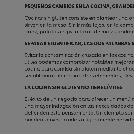
PEQUEÑOS CAMBIOS EN LA COCINA, GRANDE
Cocinar sin gluten consiste en plantear una o
sirven en la mesa. Sin ir más lejos, en la com
arroz, patatas chips, o tacos de maíz - abrire
SEPARAR E IDENTIFICAR, LAS DOS PALABRAS
Evitar la contaminación cruzada en las cocina
útiles podemos comprobar notables mejoras en
cocina para comida sin gluten mediante etiqu
ser útil para diferenciar otros elementos, de
LA COCINA SIN GLUTEN NO TIENE LÍMITES
El éxito de un negocio para ofrecer un menú a
una mayor indagación en las necesidades de
defienden este pensamiento. Un ejemplo son 
pueden servirse crudos o ligeramente hervid