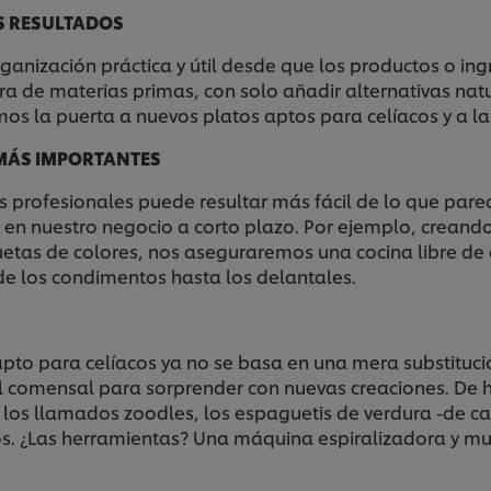
S RESULTADOS
rganización práctica y útil desde que los productos o in
pra de materias primas, con solo añadir alternativas natu
mos la puerta a nuevos platos aptos para celíacos y a la 
 MÁS IMPORTANTES
s profesionales puede resultar más fácil de lo que parec
 nuestro negocio a corto plazo. Por ejemplo, creando 
etas de colores, nos aseguraremos una cocina libre de
sde los condimentos hasta los delantales.
pto para celíacos ya no se basa en una mera substitució
l comensal para sorprender con nuevas creaciones. De
los llamados zoodles, los espaguetis de verdura -de 
os. ¿Las herramientas? Una máquina espiralizadora y m