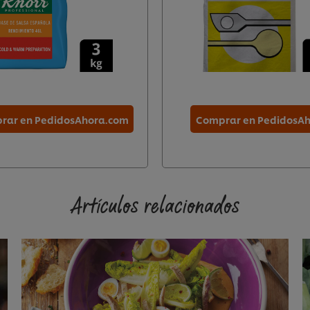
rar en PedidosAhora.com
Comprar en PedidosA
Artículos relacionados