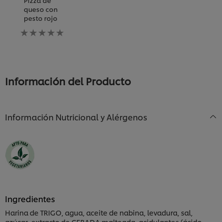
Pizza de
queso con
pesto rojo
No
se
han
enviado
calificaciones
para
Información del Producto
este
recipe
Información Nutricional y Alérgenos
Ingredientes
Harina de TRIGO, agua, aceite de nabina, levadura, sal,
azúcar, extracto de CEBADA malteada, acidulantes (ácido