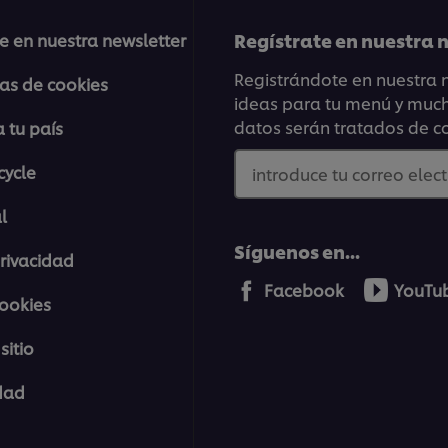
Regístrate en nuestra
e en nuestra newsletter
Registrándote en nuestra n
ias de cookies
ideas para tu menú y mucho
datos serán tratados de c
 tu país
cycle
introduce tu correo elec
l
Síguenos en...
Privacidad
Facebook
YouTu
cookies
sitio
idad