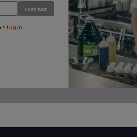
Continuar
nt?
Log In