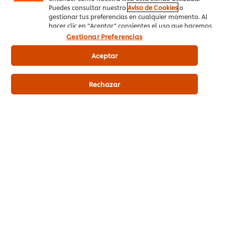
Puedes consultar nuestro
Aviso de Cookies
o
gestionar tus preferencias en cualquier momento. Al
hacer clic en “Aceptar” consientes el uso que hacemos
de las cookies.
Gestionar Preferencias
Productos relacionados
Aceptar
Rechazar
Hellmann’s Original mayonesa
Carte d
sin gluten cubo 5L
deshidrat