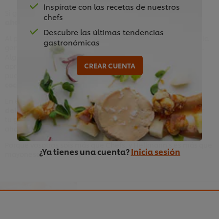
Inspírate con las recetas de nuestros
Si gestionas de forma adecuada los desperdicios, puedes
chefs
ahorrar mucho dinero a tu negocio
.
Descubre las últimas tendencias
Al pensar en los
desperdicios alimentarios
, la mayoría de la
gastronómicas
gente solo piensa en los gastos de eliminación de residuos.
Algunas mermas son inevitables, otras se pueden
CREAR CUENTA
aprovechar. Saber
cómo calcular las mermas
hará que
puedas anticiparte al problema y ser
más eficiente en tu
cocina
reduciendo tu desperdicio
.
En esta guía, te brindamos los
consejos clave y recetas
deliciosas de aprovechamiento
, para que puedas mejorar
tu
gestión de mermas
. Descarga la guía y empieza ahora a
ahorrar dinero reduciendo tus desperdicios.
Porque vosotros sois más que Chefs, y Hellmann’s es más que
¿Ya tienes una cuenta?
Inicia sesión
mayonesa.
Guía Antidesperdicio de
Hellmann's