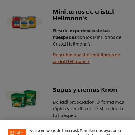
Minitarros de cristal
Hellmann's
Eleva la
experiencia de tus
huéspedes
con los Mini Tarros de
Cristal Hellmann’s.
Descubre nuestros minitarros de
cristal Hellmann's
Sopas y cremas Knorr
Utilizamos cookies propias y de terceros (y tecnologías
similares) para mejorar tu experiencia en nuestra web.
De fácil preparación. la forma más
Las cookies te permiten disfrutar de ciertas
rápida y sencilla de servir calidad a
funcionalidades (como guardar tu carrito de la
compra online), compartir contenidos en redes
tu huésped.
sociales (en Facebook, Instagram, etc.) y personalizar
mensajes y anuncios según tus intereses (en nuestra
Descubre las sopas y cremas Knorr
web o en webs de terceros). También nos ayudan a