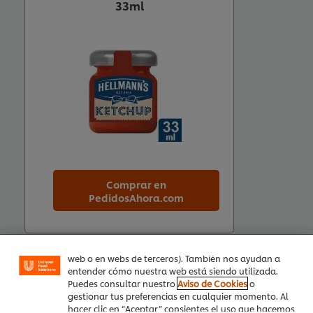
33ml
Utilizamos cookies propias y de terceros (y tecnologías
similares) para mejorar tu experiencia en nuestra web.
Comprar en
Las cookies te permiten disfrutar de ciertas
PedidosAhora.com
funcionalidades (como guardar tu carrito de la
compra online), compartir contenidos en redes
sociales (en Facebook, Instagram, etc.) y personalizar
mensajes y anuncios según tus intereses (en nuestra
web o en webs de terceros). También nos ayudan a
entender cómo nuestra web está siendo utilizada.
Te ayudamos a adaptarte a los nuevos
Puedes consultar nuestro
Aviso de Cookies
o
retos del sector hotelero
gestionar tus preferencias en cualquier momento. Al
hacer clic en “Aceptar” consientes el uso que hacemos