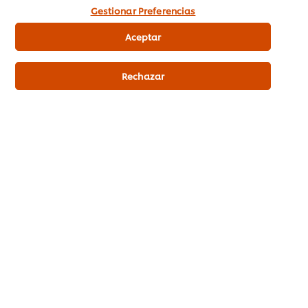
de las cookies.
Gestionar Preferencias
Aceptar
La transformación de los buffets
Rechazar
Room service
Higiene, limpieza y conductas
Ajusta los costes de tu negocio al máximo