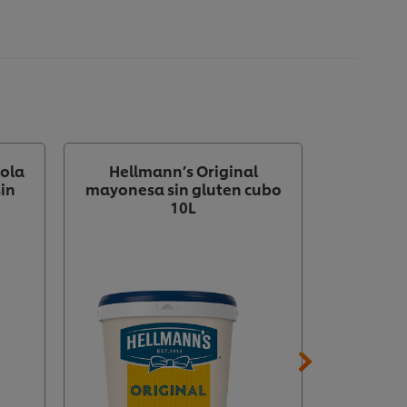
ñola
Hellmann’s Original
Knorr P
sin
mayonesa sin gluten cubo
copos si
10L