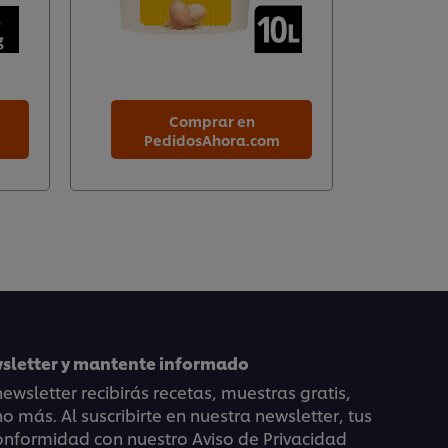
Comprar en
PedidosAhora.com
Pe
wsletter y mantente informado
ewsletter recibirás recetas, muestras gratis,
 más. Al suscribirte en nuestra newsletter, tus
onformidad con nuestro Aviso de Privacidad