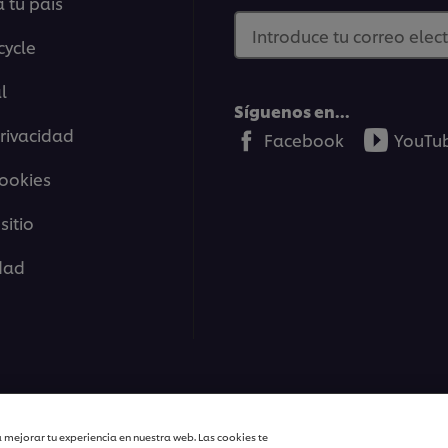
 tu país
Introduce tu correo elec
cycle
l
Síguenos en...
Privacidad
Facebook
YouTu
cookies
sitio
idad
| Todos los derechos reservados
 mejorar tu experiencia en nuestra web. Las cookies te