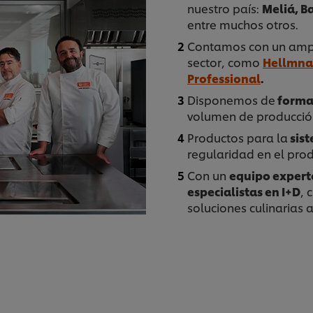
nuestro país:
Meliá, B
entre muchos otros.
Contamos con un ampli
sector, como
Hellmna
Professional
.
Disponemos de
format
volumen de producción
Productos para la
sist
regularidad en el prod
Con un
equipo experto
especialistas en I+D
, 
soluciones culinarias 