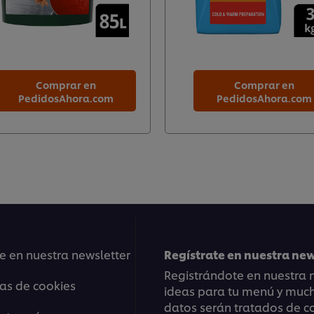
Comprar en
Comprar en
PedidosAhora.com
PedidosAhora.com
e en nuestra newsletter
Regístrate en nuestra ne
Registrándote en nuestra n
ias de cookies
ideas para tu menú y mucho
datos serán tratados de c