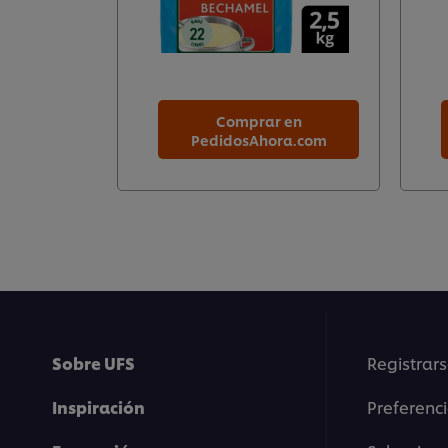
Comprar en
PedidosAhora.com
Sobre UFS
Registrars
Inspiración
Preferenc