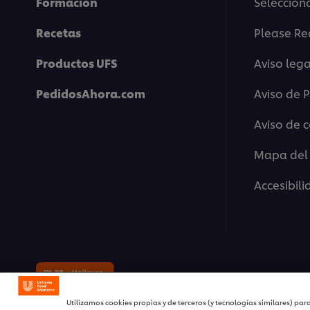
Formación
Selecciona
Recetas
Please Re
Productos UFS
Aviso lega
PedidosAhora.com
Aviso de 
Aviso de 
Mapa del 
Accesibil
© 2026 Unilever Food Solutions 
Utilizamos cookies propias y de terceros (y tecnologías similares) para