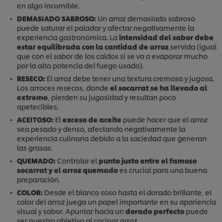
en algo incomible.
DEMASIADO SABROSO:
Un arroz demasiado sabroso
puede saturar el paladar y afectar negativamente la
experiencia gastronómica. La
intensidad del sabor debe
estar equilibrada con la cantidad de arroz
servida (igual
que con el sabor de los caldos si se va a evaporar mucho
por la alta potencia del fuego usado).
RESECO:
El arroz debe tener una textura cremosa y jugosa.
Los arroces resecos, donde
el socarrat se ha llevado al
extremo
, pierden su jugosidad y resultan poco
apetecibles.
ACEITOSO:
El
exceso de aceite
puede hacer que el arroz
sea pesado y denso, afectando negativamente la
experiencia culinaria debido a la saciedad que generan
las grasas.
QUEMADO:
Controlar el
punto justo entre el famoso
socarrat y el arroz quemado
es crucial para una buena
preparación.
COLOR:
Desde el blanco soso hasta el dorado brillante, el
color del arroz juega un papel importante en su apariencia
visual y sabor. Apuntar hacia un
dorado perfecto
puede
ser nuestro objetivo al cocinar arroz.