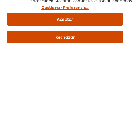
hacer clic en “Aceptar” consientes el uso que hacemos
de las cookies.
Gestionar Preferencias
Aceptar
Rechazar
Cómo rectificar el arroz
Una vez que se ha terminado de preparar el caldo,
si al
pesarlo se encuentra que hay menos cantidad de la
especificada en la receta, se añade agua
. Por otro lado, si el
peso del caldo excede el indicado en la receta,
se deja
reducir un poco hasta alcanzar la cantidad exacta
especificada
.