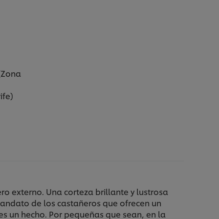
 (Zona
ife)
o externo. Una corteza brillante y lustrosa
 mandato de los castañeros que ofrecen un
s un hecho. Por pequeñas que sean, en la