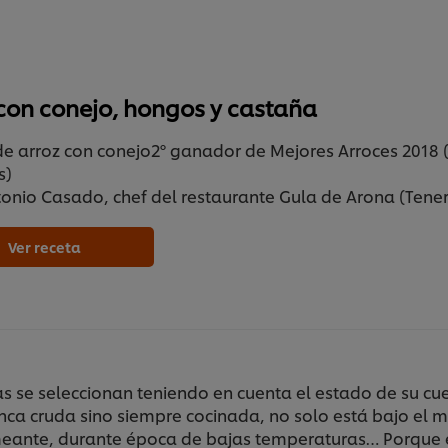
 con conejo, hongos y castaña
de arroz con conejo2º ganador de Mejores Arroces 2018
s)
onio Casado, chef del restaurante Gula de Arona (Tener
Ver receta
 se seleccionan teniendo en cuenta el estado de su cuer
unca cruda sino siempre cocinada, no solo está bajo el
meante, durante época de bajas temperaturas… Porque e