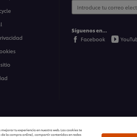
Introduce tu correo elec
cycle
l
Síguenos en...
Privacidad
Facebook
YouTu
cookies
sitio
idad
| Todos los derechos reservados
 mejorar tu experiencia en nuestra web. Las cookies te
o de la compra online), compartir contenidos en redes