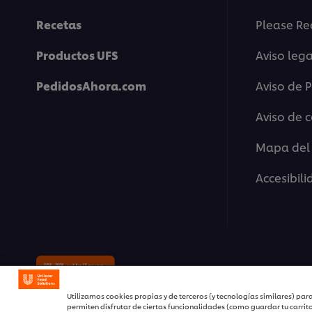
Recetas
Please Re
Productos UFS
Aviso lega
PedidosAhora.com
Aviso de 
Aviso de 
Mapa del 
Accesibil
© 2026 Unilever Food Solutions 
Utilizamos cookies propias y de terceros (y tecnologías similares) para
permiten disfrutar de ciertas funcionalidades (como guardar tu carrit