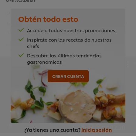
Platos clásicos: Guarniciones
Obtén todo esto
Son tan buenas que podrían ser el plato principal.
Accede a todas nuestras promociones
¡Compruébalo tú mismo!
Inspírate con las recetas de nuestros
Last updated:
13 Oct 2025
chefs
Descubre las últimas tendencias
gastronómicas
CREAR CUENTA
Para reproducir el vídeo, debes aceptar las
cookies.
Aceptar
02:20
¿Ya tienes una cuenta?
Inicia sesión