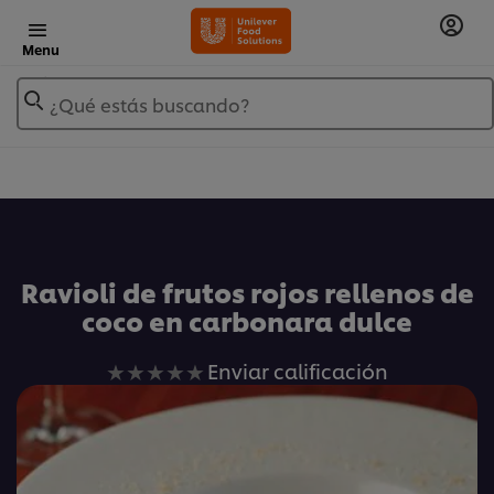
Menu
¿Qué estás buscando?
Añadir a Mis Recetas
Ravioli de frutos rojos rellenos de
coco en carbonara dulce
No
Enviar calificación
se
han
enviado
calificaciones