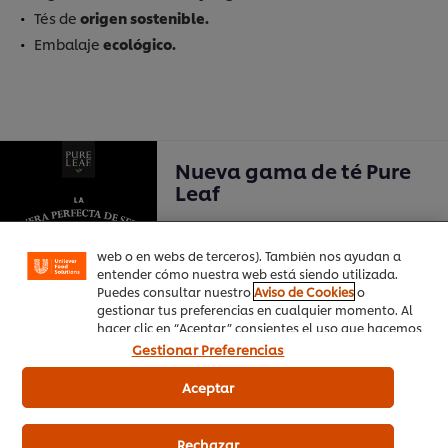
Tés de
origen sostenible.
Embalaje
ecológico.
Utilizamos cookies propias y de terceros (y tecnologías
similares) para mejorar tu experiencia en nuestra web.
Nueva gama de té Pure
Las cookies te permiten disfrutar de ciertas
funcionalidades (como guardar tu carrito de la
Leaf
compra online), compartir contenidos en redes
sociales (en Facebook, Instagram, etc.) y personalizar
Encuentra toda la información de los
mensajes y anuncios según tus intereses (en nuestra
diferentes tés Pure Leaf.
web o en webs de terceros). También nos ayudan a
entender cómo nuestra web está siendo utilizada.
Puedes consultar nuestro
Aviso de Cookies
o
gestionar tus preferencias en cualquier momento. Al
hacer clic en “Aceptar” consientes el uso que hacemos
de las cookies.
Gestionar Preferencias
Artículos relacionados
Aceptar
Rechazar